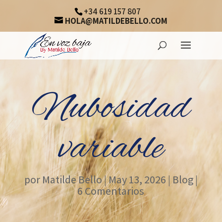
+34 619 157 807
HOLA@MATILDEBELLO.COM
Nubosidad
variable
por
Matilde Bello
|
May 13, 2026
|
Blog
|
6 Comentarios