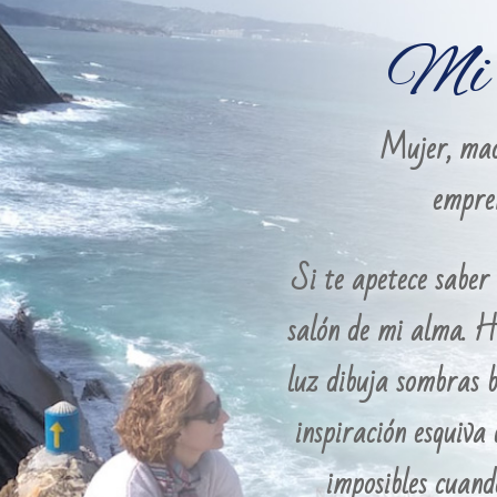
Mi 
Mujer, madr
empre
Si te apetece saber 
salón de mi alma. H
luz dibuja sombras b
inspiración esquiva 
imposibles cuand