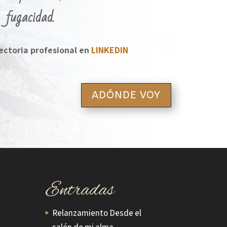
fugacidad.
ectoria profesional en
LINKEDIN
ADÓNDE VOY
Entradas
Relanzamiento Desde el
salón de mi alma