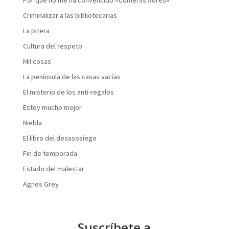
Por qué no me ha convencido «Comerás flores»
Criminalizar a las bibliotecarias
La pitera
Cultura del respeto
Mil cosas
La península de las casas vacías
El misterio de los anti-regalos
Estoy mucho mejor
Niebla
El libro del desasosiego
Fin de temporada
Estado del malestar
Agnes Grey
Suscríbete a