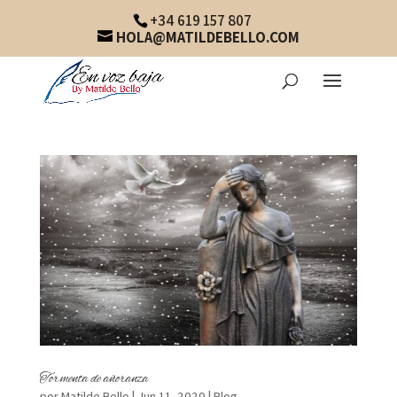
+34 619 157 807
HOLA@MATILDEBELLO.COM
Tormenta de añoranza
por
Matilde Bello
|
Jun 11, 2020
|
Blog