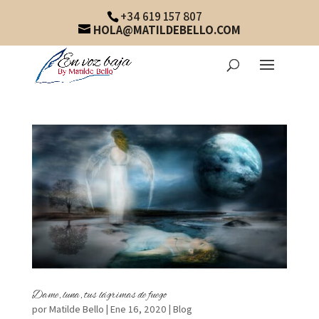
+34 619 157 807
HOLA@MATILDEBELLO.COM
Dame, luna, tus lágrimas de fuego
por
Matilde Bello
|
Ene 16, 2020
|
Blog