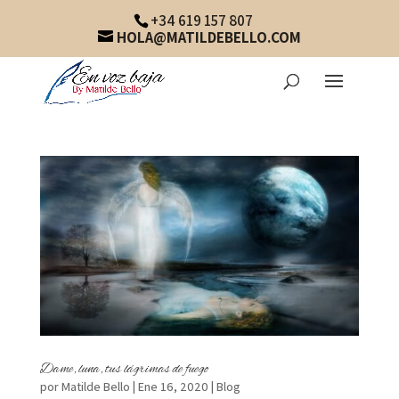
+34 619 157 807
HOLA@MATILDEBELLO.COM
Dame, luna, tus lágrimas de fuego
por
Matilde Bello
|
Ene 16, 2020
|
Blog