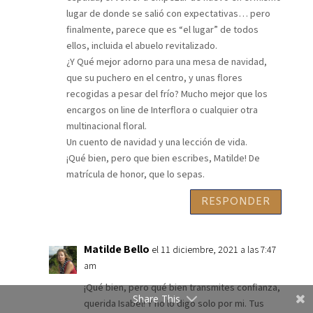
lugar de donde se salió con expectativas… pero
finalmente, parece que es “el lugar” de todos
ellos, incluida el abuelo revitalizado.
¿Y Qué mejor adorno para una mesa de navidad,
que su puchero en el centro, y unas flores
recogidas a pesar del frío? Mucho mejor que los
encargos on line de Interflora o cualquier otra
multinacional floral.
Un cuento de navidad y una lección de vida.
¡Qué bien, pero que bien escribes, Matilde! De
matrícula de honor, que lo sepas.
RESPONDER
Matilde Bello
el 11 diciembre, 2021 a las 7:47
am
¡Qué bien, pero qué bien transmites confianza,
Share This
querida Isabel! Y no lo digo solo por mi. Tus