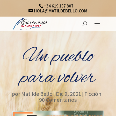
+34 619 157 807
HOLA@MATILDEBELLO.COM
Un pueblo
para volver
por
Matilde Bello
|
Dic 9, 2021
|
Ficción
|
90 Comentarios