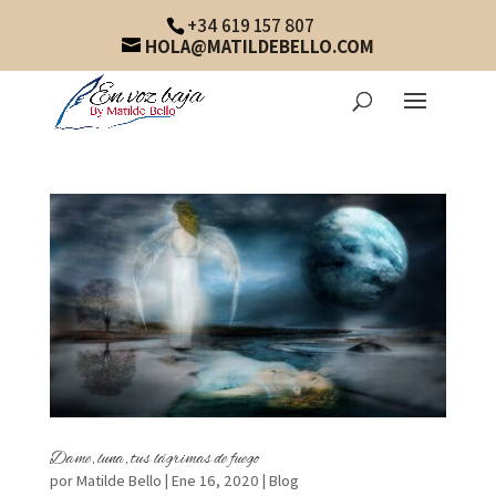
+34 619 157 807
HOLA@MATILDEBELLO.COM
Dame, luna, tus lágrimas de fuego
por
Matilde Bello
|
Ene 16, 2020
|
Blog