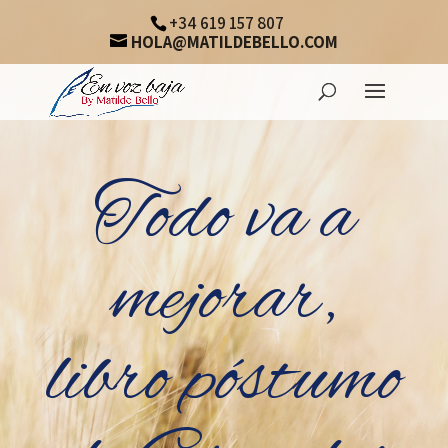
+34 619 157 807
HOLA@MATILDEBELLO.COM
Todo va a
mejorar,
libro póstumo