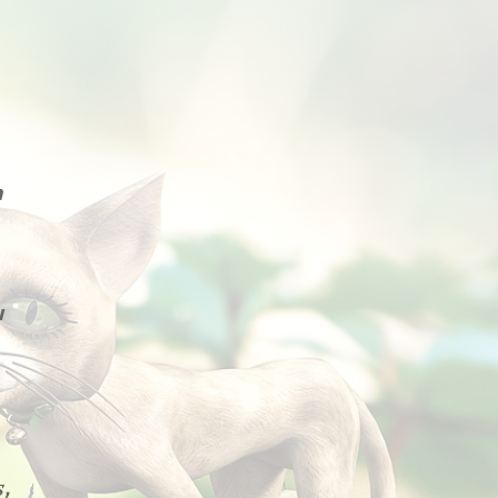
a
u
s,