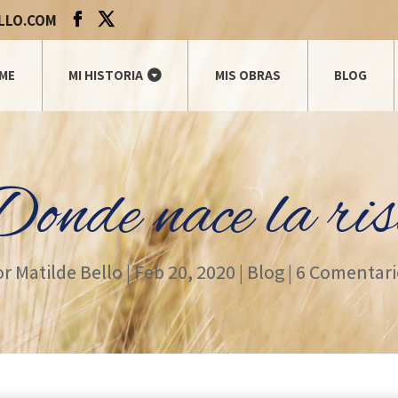
LLO.COM
ME
MI HISTORIA
MIS OBRAS
BLOG
onde nace la ri
or
Matilde Bello
|
Feb 20, 2020
|
Blog
|
6 Comentari