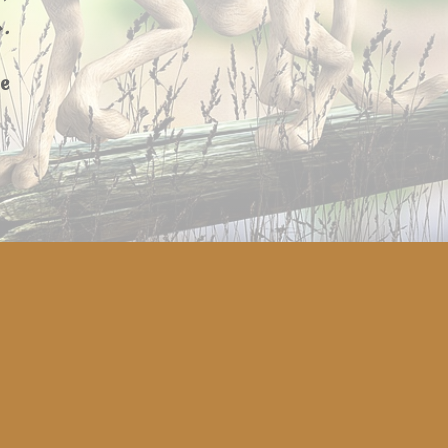
»
.
e