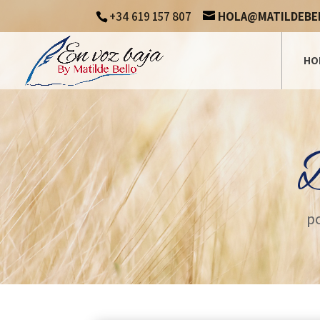
+34 619 157 807
HOLA@MATILDEBE
HO
D
p