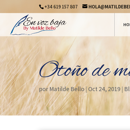
+34 619 157 807
HOLA@MATILDEBE
HO
Otoño de mi
por
Matilde Bello
|
Oct 24, 2019
|
B