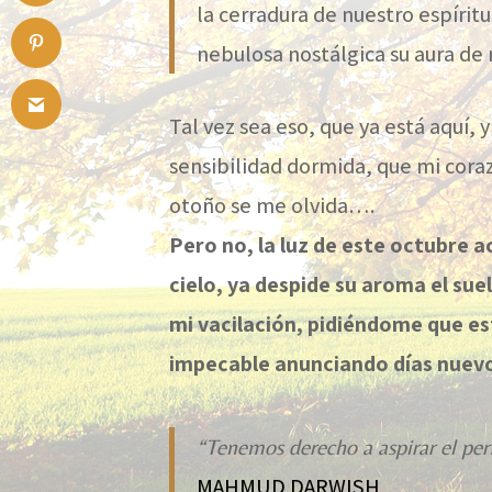
la cerradura de nuestro espíritu
nebulosa nostálgica su aura de 
Tal vez sea eso, que ya está aquí, 
sensibilidad dormida, que mi coraz
otoño se me olvida….
Pero no, la luz de este octubre 
cielo, ya despide su aroma el su
mi vacilación, pidiéndome que es
impecable anunciando días nuev
“Tenemos derecho a aspirar el per
MAHMUD DARWISH