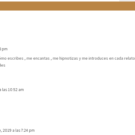
58 pm
mo escribes , me encantas , me hipnotizas y me introduces en cada relato 
des
a las 10:52 am
e, 2019 a las 7:24 pm