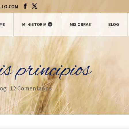
LLO.COM
ME
MI HISTORIA
MIS OBRAS
BLOG
s principios
log
|
12 Comentarios