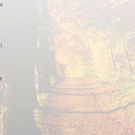
sa
l
e