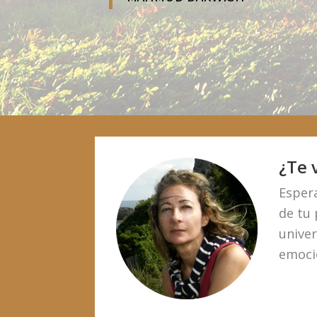
¿Te 
Espera
de tu 
univer
emoci