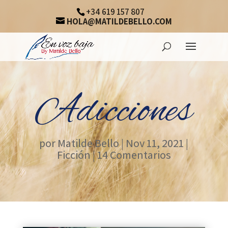
+34 619 157 807
HOLA@MATILDEBELLO.COM
Adicciones
por
Matilde Bello
|
Nov 11, 2021
|
Ficción
|
14 Comentarios