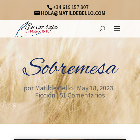
+34 619 157 807
HOLA@MATILDEBELLO.COM
Sobremesa
por
Matilde Bello
|
May 18, 2023
|
Ficción
|
51 Comentarios