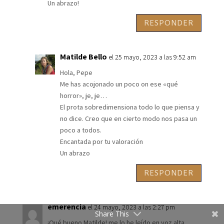
Un abrazo!
RESPONDER
Matilde Bello
el 25 mayo, 2023 a las 9:52 am
Hola, Pepe
Me has acojonado un poco on ese «qué
horror», je, je…
El prota sobredimensiona todo lo que piensa y
no dice. Creo que en cierto modo nos pasa un
poco a todos.
Encantada por tu valoración
Un abrazo
RESPONDER
emerencia
el 24 mayo, 2023 a las 2:27 pm
Share This
¡Qué bueno Matilde! me lo he leído en voz alta